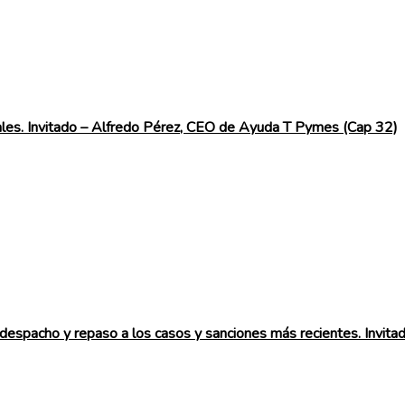
ales. Invitado – Alfredo Pérez, CEO de Ayuda T Pymes (Cap 32)
 despacho y repaso a los casos y sanciones más recientes. Invit