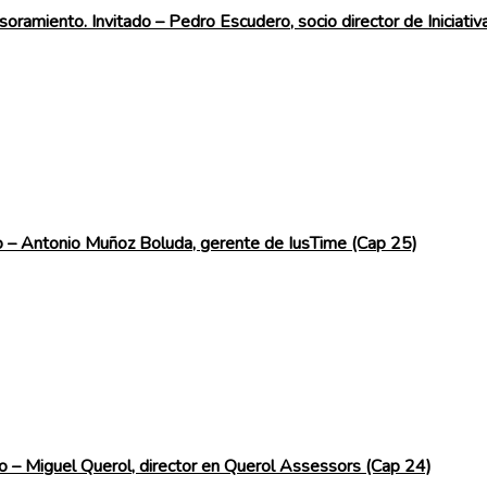
soramiento. Invitado – Pedro Escudero, socio director de Iniciativ
do – Antonio Muñoz Boluda, gerente de IusTime (Cap 25)
do – Miguel Querol, director en Querol Assessors (Cap 24)