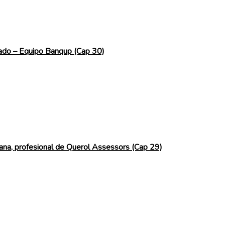
itado – Equipo Banqup (Cap 30)
iñana, profesional de Querol Assessors (Cap 29)