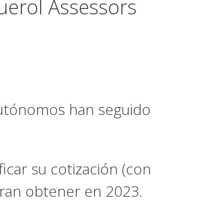
Querol Assessors
autónomos han seguido
car su cotización (con
peran obtener en 2023.