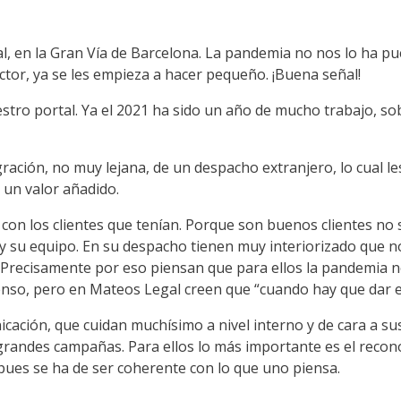
l, en la Gran Vía de Barcelona. La pandemia no nos lo ha pu
tor, ya se les empieza a hacer pequeño. ¡Buena señal!
stro portal. Ya el 2021 ha sido un año de mucho trabajo, sob
gración, no muy lejana, de un despacho extranjero, lo cual l
un valor añadido.
n los clientes que tenían. Porque son buenos clientes no so
 su equipo. En su despacho tienen muy interiorizado que no
”. Precisamente por eso piensan que para ellos la pandemia 
enso, pero en Mateos Legal creen que “cuando hay que dar el 
ción, que cuidan muchísimo a nivel interno y de cara a sus cl
randes campañas. Para ellos lo más importante es el reconoc
pues se ha de ser coherente con lo que uno piensa.