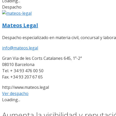
Loading...
Despacho
Mateos Legal
Despacho especializado en materia civil, concursal y laboral
info@mateos.legal
Gran Via de les Corts Catalanes 645, 1º-2ª
08010 Barcelona
Tel. + 34 93 476 00 50
Fax. +34 93 207 67 65
http://www.mateos.legal
Ver despacho
Loading...
Aumenta la visibilidad y reputac