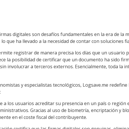
 firmas digitales son desafíos fundamentales en la era de la m
lo que ha llevado a la necesidad de contar con soluciones fi
te registrar de manera precisa los días que un usuario pas
ce la posibilidad de certificar que un documento ha sido fir
o sin involucrar a terceros externos. Esencialmente, toda la 
istas y especialistas tecnológicos, Logsave.me redefine la 
:
e a los usuarios acreditar su presencia en un país o reg
dministrativos. Gracias al uso de biometría, encriptación y bl
nte en el coste fiscal del contribuyente.
ación certifica que las firmas digitales son genuinas, elimin