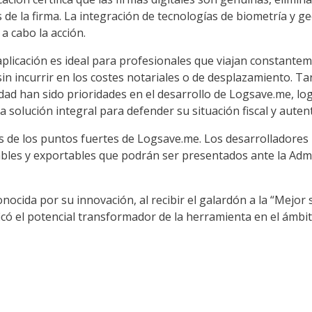
de la firma. La integración de tecnologías de biometría y geo
a cabo la acción.
plicación es ideal para profesionales que viajan constante
 sin incurrir en los costes notariales o de desplazamiento. 
idad han sido prioridades en el desarrollo de Logsave.me, l
na solución integral para defender su situación fiscal y aute
os de los puntos fuertes de Logsave.me. Los desarrolladores 
ables y exportables que podrán ser presentados ante la Adm
nocida por su innovación, al recibir el galardón a la “Mejor 
el potencial transformador de la herramienta en el ámbito j