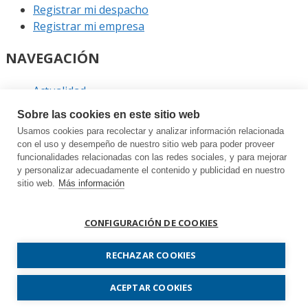
Registrar mi despacho
Registrar mi empresa
NAVEGACIÓN
Actualidad
Podcast
Sobre las cookies en este sitio web
Entrevistas
Usamos cookies para recolectar y analizar información relacionada
Eventos
con el uso y desempeño de nuestro sitio web para poder proveer
funcionalidades relacionadas con las redes sociales, y para mejorar
ENLACES
y personalizar adecuadamente el contenido y publicidad en nuestro
sitio web.
Más información
Contacto
Política de privacidad
CONFIGURACIÓN DE COOKIES
Política de cookies
Sitemap
RECHAZAR COOKIES
Prodespachos.com © 2026 Todos los derechos
ACEPTAR COOKIES
reservados