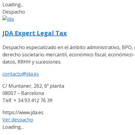
Loading...
Despacho
JDA Expert Legal Tax
Despacho especializado en el ámbito administrativo, BPO, c
derecho societario mercantil, económico fiscal, económico-fin
datos, RRHH y sucesiones.
contacto@jda.es
C/ Muntaner, 262, 6º planta
08007 – Barcelona
Telf. + 34 93 412 76 39
https://www.jda.es
Ver despacho
Loading...