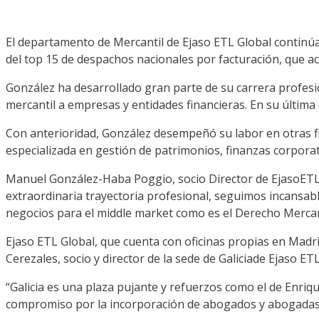
El departamento de
M
ercantil de Ejaso ETL Global continú
del top 15 de despachos nacionales por facturación, que a
González ha desarrollado gran parte de su carrera profesi
mercantil a empresas y entidades financieras. En su últi
Con anterioridad
, González
desempeñó
su labor en otras f
especializada en gestión de patrimonios, finanzas corporat
Manuel González-Haba Poggio, soci
o Director de E
jaso
ETL
extraordinaria trayectoria profesional
, seguimos
incansab
negocios
para el
middle market
como
es
el
D
erecho
M
erca
E
jaso
ETL Global
, que
cuenta con o
ficinas propias en Madri
Cerezales,
s
ocio
y director de la sede de
Galicia
de E
jaso
ETL
“
Galicia es una plaza pujante y refuerzos como el de
Enriqu
co
mpromiso por la incorporación de abogados
y abogada