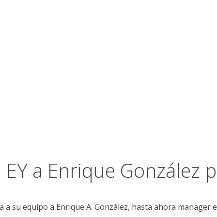
n EY a Enrique González p
ra
a
su equipo
a
Enrique A. González
,
hasta ahora
manager en