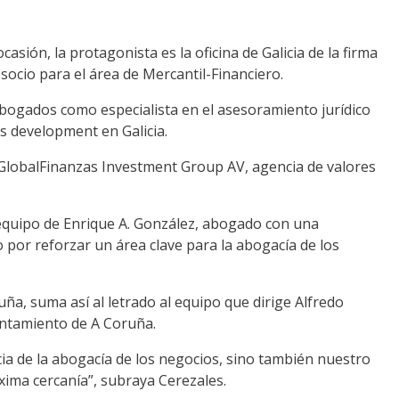
 ocasión,
la protagonista es
la oficina de Galicia
de
l
a
firma
socio para el área de
M
ercantil-
F
inanciero.
bogados como especialista en el asesoramiento jurídico
ss development
en Galicia.
ca GlobalFinanzas Investment Group AV, agencia de valores
 equipo de Enrique A. González, abogado con una
o
por reforzar un área clave para la abogacía de los
uña
, suma así al
letrado
al equipo que dirige Alfredo
untamiento de A Coruña
.
ia de la abogacía de los negocios, sino también nuestro
xima cercanía
”
,
subraya
Cerezales.