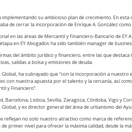
a
implementando
su
ambicioso
plan de crecimiento. En esta
caba de cerrar
la incorporación de Enrique A. González como 
onal en las áreas de
M
ercantil y
F
inanciero-
B
ancario de EY A
ma etapa en EY Abogados ha sido también manager de
busine
irmas del ámbito jurídico y financiero, entre las que desta
ivas, salidas a bolsa y emisiones de deuda.
 Global, ha subrayado
que “
con la incorporación a nuestro
les
con nuestra apuesta por el talento
y la cercanía, así com
n
til
y
F
inanciero
”.
d, Barcelona, Lisboa, Sevilla, Zaragoza, Córdoba, Vigo
y
Cor
 Global, y
ex director general del área de urbanismo del Ay
e refleja
n no solo
nuestro
atractivo como marca de referenc
s
de primer nivel
para
ofrecer la máxima calidad, desde la má