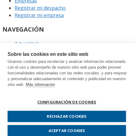
Empresas
Registrar mi despacho
Registrar mi empresa
NAVEGACIÓN
Actualidad
Podcast
Sobre las cookies en este sitio web
Entrevistas
Usamos cookies para recolectar y analizar información relacionada
Eventos
con el uso y desempeño de nuestro sitio web para poder proveer
funcionalidades relacionadas con las redes sociales, y para mejorar
ENLACES
y personalizar adecuadamente el contenido y publicidad en nuestro
sitio web.
Más información
Contacto
Política de privacidad
CONFIGURACIÓN DE COOKIES
Política de cookies
Sitemap
RECHAZAR COOKIES
Prodespachos.com © 2026 Todos los derechos
ACEPTAR COOKIES
reservados