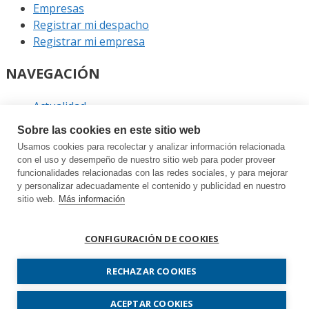
Empresas
Registrar mi despacho
Registrar mi empresa
NAVEGACIÓN
Actualidad
Podcast
Sobre las cookies en este sitio web
Entrevistas
Usamos cookies para recolectar y analizar información relacionada
Eventos
con el uso y desempeño de nuestro sitio web para poder proveer
funcionalidades relacionadas con las redes sociales, y para mejorar
ENLACES
y personalizar adecuadamente el contenido y publicidad en nuestro
sitio web.
Más información
Contacto
Política de privacidad
CONFIGURACIÓN DE COOKIES
Política de cookies
Sitemap
RECHAZAR COOKIES
Prodespachos.com © 2026 Todos los derechos
ACEPTAR COOKIES