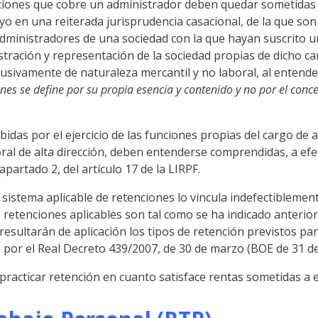
ciones que cobre un administrador deben quedar sometidas 
oyo en una reiterada jurisprudencia casacional, de la que son
ministradores de una sociedad con la que hayan suscrito un
tración y representación de la sociedad propias de dicho car
lusivamente de naturaleza mercantil y no laboral, al entend
ones se define por su propia esencia y contenido y no por el conc
rcibidas por el ejercicio de las funciones propias del cargo 
al de alta dirección, deben entenderse comprendidas, a efec
apartado 2, del artículo 17 de la LIRPF.
istema aplicable de retenciones lo vincula indefectiblemente a 
retenciones aplicables son tal como se ha indicado anteriorm
resultarán de aplicación los tipos de retención previstos pa
 por el Real Decreto 439/2007, de 30 de marzo (BOE de 31 de
racticar retención en cuanto satisface rentas sometidas a es