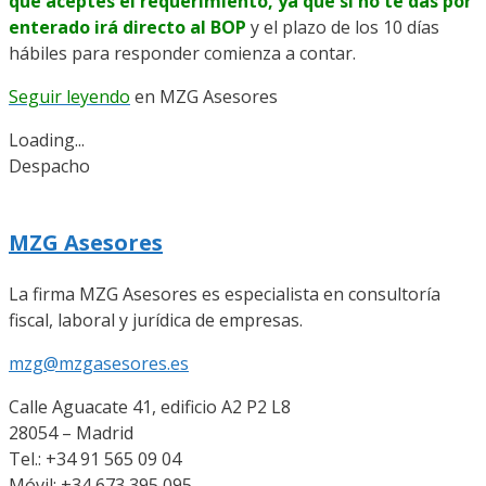
que aceptes el requerimiento, ya que si no te das por
enterado irá directo al BOP
y el plazo de los 10 días
hábiles para responder comienza a contar.
Seguir leyendo
en
MZG Asesores
Loading...
Despacho
MZG Asesores
La firma MZG Asesores es especialista en consultoría
fiscal, laboral y jurídica de empresas.
mzg@mzgasesores.es
Calle Aguacate 41, edificio A2 P2 L8
28054 – Madrid
Tel.: +34 91 565 09 04
Móvil: +34 673 395 095