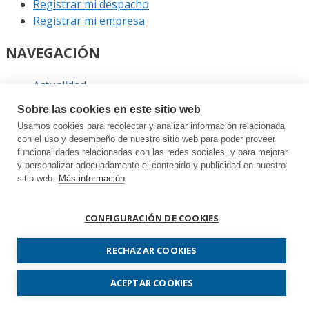
Registrar mi despacho
Registrar mi empresa
NAVEGACIÓN
Actualidad
Podcast
Sobre las cookies en este sitio web
Entrevistas
Usamos cookies para recolectar y analizar información relacionada
Eventos
con el uso y desempeño de nuestro sitio web para poder proveer
funcionalidades relacionadas con las redes sociales, y para mejorar
ENLACES
y personalizar adecuadamente el contenido y publicidad en nuestro
sitio web.
Más información
Contacto
Política de privacidad
CONFIGURACIÓN DE COOKIES
Política de cookies
Sitemap
RECHAZAR COOKIES
Prodespachos.com © 2026 Todos los derechos
ACEPTAR COOKIES
reservados