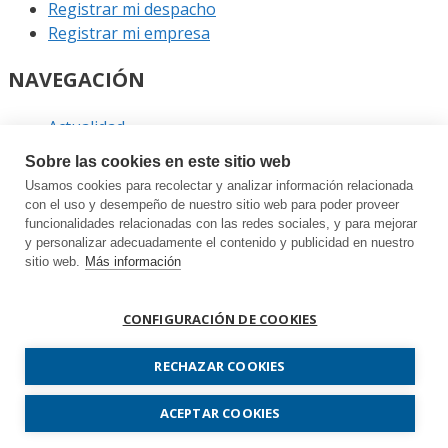
Registrar mi despacho
Registrar mi empresa
NAVEGACIÓN
Actualidad
Podcast
Sobre las cookies en este sitio web
Entrevistas
Usamos cookies para recolectar y analizar información relacionada
Eventos
con el uso y desempeño de nuestro sitio web para poder proveer
funcionalidades relacionadas con las redes sociales, y para mejorar
ENLACES
y personalizar adecuadamente el contenido y publicidad en nuestro
sitio web.
Más información
Contacto
Política de privacidad
CONFIGURACIÓN DE COOKIES
Política de cookies
Sitemap
RECHAZAR COOKIES
Prodespachos.com © 2026 Todos los derechos
ACEPTAR COOKIES
reservados