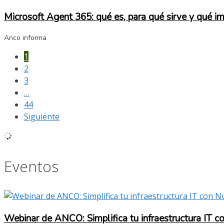
Microsoft Agent 365: qué es, para qué sirve y qué i
Anco informa
1
2
3
…
44
Siguiente
Eventos
Webinar de ANCO: Simplifica tu infraestructura IT c