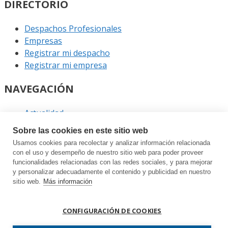
DIRECTORIO
Despachos Profesionales
Empresas
Registrar mi despacho
Registrar mi empresa
NAVEGACIÓN
Actualidad
Podcast
Sobre las cookies en este sitio web
Entrevistas
Usamos cookies para recolectar y analizar información relacionada
Eventos
con el uso y desempeño de nuestro sitio web para poder proveer
funcionalidades relacionadas con las redes sociales, y para mejorar
ENLACES
y personalizar adecuadamente el contenido y publicidad en nuestro
sitio web.
Más información
Contacto
Política de privacidad
CONFIGURACIÓN DE COOKIES
Política de cookies