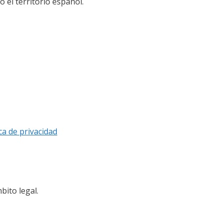
el territorio español.
ica de privacidad
bito legal.