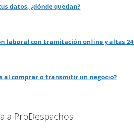
 tus datos, ¿dónde quedan?
n laboral con tramitación online y altas 24
s al comprar o transmitir un negocio?
ora a ProDespachos