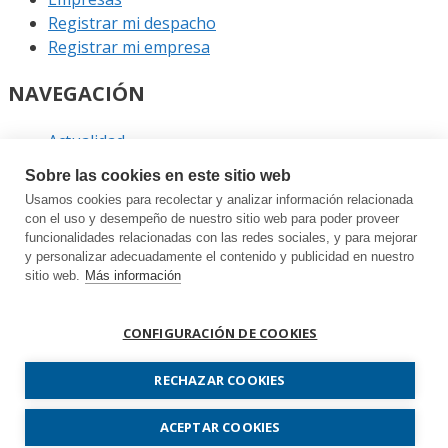
Registrar mi despacho
Registrar mi empresa
NAVEGACIÓN
Actualidad
Podcast
Sobre las cookies en este sitio web
Entrevistas
Usamos cookies para recolectar y analizar información relacionada
Eventos
con el uso y desempeño de nuestro sitio web para poder proveer
funcionalidades relacionadas con las redes sociales, y para mejorar
ENLACES
y personalizar adecuadamente el contenido y publicidad en nuestro
sitio web.
Más información
Contacto
Política de privacidad
CONFIGURACIÓN DE COOKIES
Política de cookies
Sitemap
RECHAZAR COOKIES
Prodespachos.com © 2026 Todos los derechos
ACEPTAR COOKIES
reservados