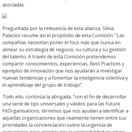
asociadas.
Preguntada
por la relevancia de esta alianza,
Silvia
Palacios resume así el propósito de esta Comisión: “
Las
compañías necesitan
poner
el
foco más que nunca en
alinear su estrategia de negocio, su cultura y su gestión
del talento
. A través de esta Comisión pretendemos
c
ompartir conocimientos, experiencias,
Best
Practices
y
ejemplos
de innovación
que nos ayudarán a i
nvestigar
nuevas tendencias y
a
fomentar la inteligencia colectiva y
el aprendizaje del grupo de trabajo
”.
Todo ello
,
continúa
la abogada, “
con el fin de desarrollar
una serie de
tips
universales y válidos para las
Future
Fit
Organisations
, términos que nos ayudan a identificar
a
aquellas
organizaciones que realmente tienen entre sus
prioridades la concienciación
sobre la urgencia de
evolucionar
para apostar por la sostenibilidad en pleno