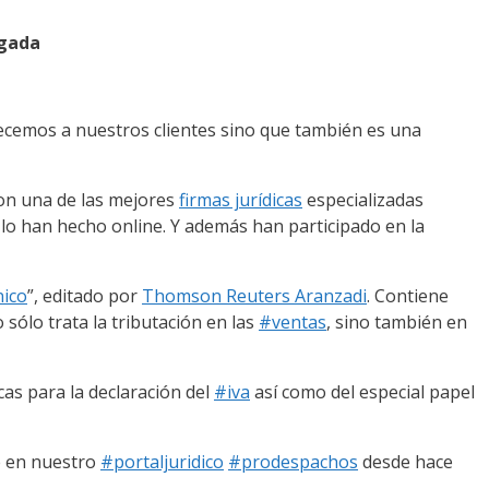
ogada
recemos a nuestros clientes sino que también es una
on una de las mejores
firmas jurídicas
especializadas
lo han hecho online. Y además han participado en la
nico
”, editado por
Thomson Reuters Aranzadi
. Contiene
o sólo trata la tributación en las
#ventas
, sino también en
cas para la declaración del
#iva
así como del especial papel
e en nuestro
#portaljuridico
#prodespachos
desde hace