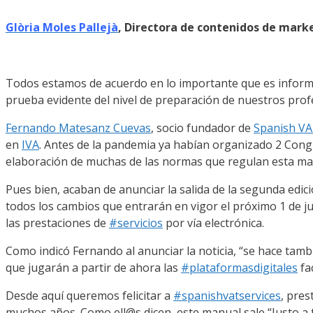
Glòria Moles Pallejà
, Directora de contenidos de mark
Todos estamos de acuerdo en lo importante que es informar
prueba evidente del nivel de preparación de nuestros prof
Fernando Matesanz Cuevas
, socio fundador de
Spanish VA
en
IVA
. Antes de la pandemia ya habían organizado 2 Congr
elaboración de muchas de las normas que regulan esta mat
Pues bien, acaban de anunciar la salida de la segunda edic
todos los cambios que entrarán en vigor el próximo 1 de j
las prestaciones de
#servicios
por vía electrónica.
Como indicó Fernando al anunciar la noticia, “se hace tamb
que jugarán a partir de ahora las
#plataformasdigitales
fa
Desde aquí queremos felicitar a
#spanishvatservices
, pres
muchos años. Como ell@s dicen, este manual sale “Justo a ti