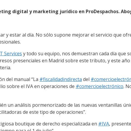
eting digital y marketing jurídico en ProDespachos. Ab
 y estar al día. No sólo supone mejorar el servicio que of
esionales.
T Services
y todo su equipo, nos demuestran cada día que s
esos presenciales en Madrid sobre este tributo, y este año 
eria.
ión del manual “La
#fiscalidadindirecta
del
#comercioelectró
ulio sobre el IVA en operaciones de
#comercioelectrónico
. N
ién un análisis pormenorizado de las nuevas ventanillas úni
cilitadoras de este tipo de operaciones”.
tigiosa boutique de derecho especializada en
#IVA
, present
empo para el 1 de julio”.