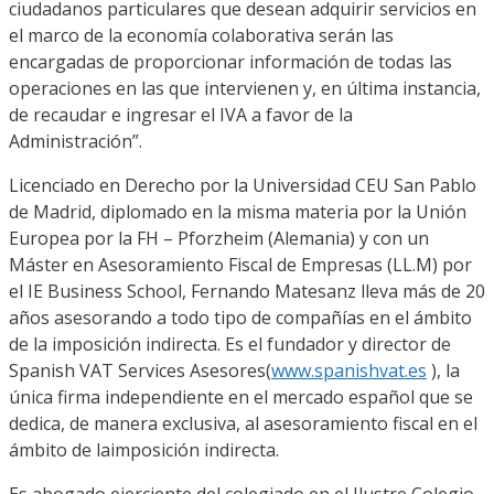
ciudadanos
particulares que desean adquirir servi
cios en
el marco de la economía
colaborativa serán las
encargadas de propor
cionar información de todas las
operaciones en la
s
que intervienen y, en última in
stancia,
de recaudar e ingresar
el IVA a favor de la
Administración
”
.
Licenciado en Derecho por la Universidad CEU San Pablo
de Madrid, diplomado en la misma materia por la Unión
Europea por la FH –
Pforzheim
(Alemania) y con un
Máster en Asesoramiento Fiscal de Empresas (LL.M) por
el IE Business
School
,
Fernando Matesanz
lleva más de 20
años asesorando a todo tipo de compañías en el ámbito
de la imposición indirecta. Es el fundador y director de
Spanish
VAT
Services
Asesores
(
www.spanishvat.es
)
,
l
a
única firma inde
pendiente en el mercado español
que se
dedica, de manera exclusiva, al asesoramiento fiscal en el
ámbito de la
imposición indirecta
.
Es abogado ejerciente del colegiado en el Ilustre Colegio