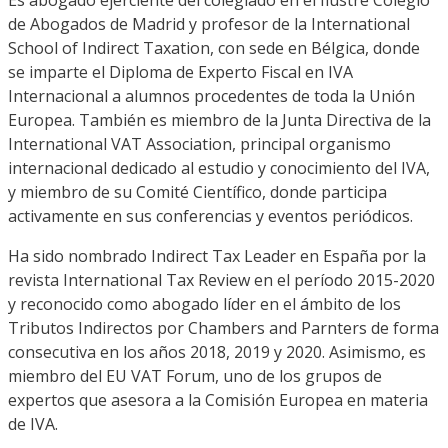
de Abogados de Madrid
y
profesor de la International
School
of
Indirect
Taxation
, con sede en Bélgica, donde
se imparte el Diploma de Experto Fiscal en IVA
Internacional a alumnos procedentes de toda la Unión
Europea. También es miembro de la Junta Directiva de la
International VAT
Association
,
principal organismo
internacional dedicado al estudio y conocimiento del IVA
,
y miembro de su Comité Científico
,
don
de participa
activamente en sus c
onferencias y eventos periódicos
.
H
a sido nombrado
Indirect
Tax
Leader en España p
or la
revista International
Tax
Review
en el período 2015-2020
y reconoci
do como abogado líder en el
ámbito de los
Tributos
Indirectos por
Chambers
and
Parnters
de forma
consecutiva
en los años 2018, 2019 y 2020. Asimismo, es
miembro del EU VAT
Forum
, uno de los grupos de
expertos
que asesora a la Comisión Europea en materia
de IVA.