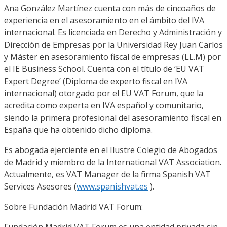
Ana González Martínez
c
uenta con más de
cinco
años de
experiencia en el
asesoramiento en el ámbito del IVA
internacional.
Es licenciada en Derecho y Administración
y
Dirección de Empresas por la
Universidad Rey Juan Carlos
y Máster en a
sesoramiento fiscal de empresas
(L
L.M) por
el IE Business
School
.
Cuenta con el título de ‘EU VAT
Expert
Degree
’ (Diploma de experto fiscal en
IVA
internacional) otorgado por el EU VAT
Forum
, que la
acredita como ex
perta
en IVA español y comunitario,
siendo la primer
a profesional del asesoramiento
fiscal en
España que ha obtenido dicho
d
iploma.
Es abogada ejerciente en el Ilustre Colegio
de Abogados
de Madrid y miembro
de la
International VAT
Association
.
Actualmente
,
es VAT Manager de la firm
a
Spanish
VAT
Services
Asesores
(
www.span
i
shvat.es
).
Sobre Fundación Madrid VAT
Forum
:
Fundación Madrid VAT
Forum
es una entidad
privada sin