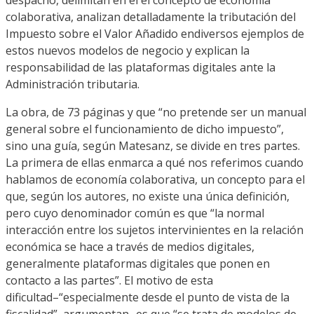
colaborativa,
analizan detalladamente la tributación del
Impuesto sobre el Valor Añadido en
diversos ejemplos de
estos nuevos
modelos de negocio y explican la
responsabilidad de las plataformas digitales ante la
Administración tributaria.
La obra,
de
73
páginas y
que “no pretende ser un manual
general sobre el funcionamiento de dicho impuesto”
,
sino una guía,
según
Matesanz
,
se divide en tres partes.
La primera
de ellas enmarca a qué nos referimos cuando
hablamos de economía colaborativa,
un concepto para el
que, según los autores, no existe una única definición,
pero cuyo denominador común es que “la
normal
interacción entre los sujetos intervinientes en la relación
económica se hace a través de medios digitales
,
generalmente plataformas digitales que ponen en
contacto a las partes
”.
El motivo de esta
dificultad
–
“
especialmente desde el punto de vista de la
fiscalidad”
,
argumentan- es que “se trata de modelos de