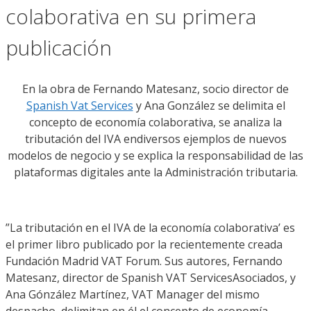
colaborativa en su primera
publicación
En la obra de
Fernando Matesanz, socio director de
Spanish Vat Services
y Ana González
se
delimita
el
concepto de
economía colaborativa,
se analiza la
tributación del IVA en
diversos ejemplos de
nuevos
modelos de negocio y
se
explica la responsabilidad de las
plataformas digitales ante la Administración tributaria.
”
La tributación en el IVA de la economía colaborativa’ es
el primer libro publicado
por la recientemente creada
Fundación Madrid VAT
Forum
.
Sus autores, Fernando
Matesanz, director de
Spanish
VAT
Services
Asociados, y
Ana
Gónzález
Martínez,
VAT Manager del mismo
despacho
, delimitan
en él
el concepto de economía