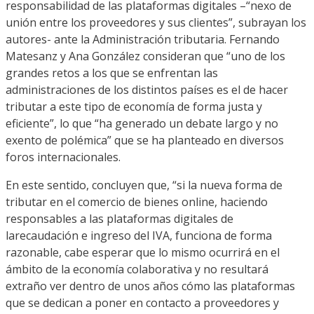
responsabilidad de las plataformas digitales
–
“
nexo de
unión entre los proveedores y sus clientes”,
subrayan los
autores-
ante la Administración tributaria.
Fernando
Matesanz y Ana González consideran que “u
no de los
grandes retos a los que se enfrentan l
as
administraciones
de los distintos países es el de hacer
tributar
a
este tipo de economía de forma
justa y
eficiente
”
, lo que “ha generado un debate largo y no
exento de polémica
” que se ha planteado en diversos
foros internacionales
.
En este sentido, concluyen que
,
“s
i la nueva forma de
tributar en el come
rcio de bienes online, haciendo
responsable
s
a las plataformas digitales de
la
recaudación e ingreso del IVA,
funciona de forma
razonable, cabe esperar que lo mismo
ocurrirá en el
ámbito
de la economía colaborativa y no resultará
ex
traño ver dentro de unos años có
mo
las plataformas
que se dedican a poner en cont
acto a proveedores y