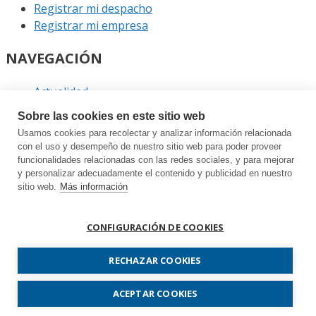
Registrar mi despacho
Registrar mi empresa
NAVEGACIÓN
Actualidad
Podcast
Sobre las cookies en este sitio web
Entrevistas
Usamos cookies para recolectar y analizar información relacionada
Eventos
con el uso y desempeño de nuestro sitio web para poder proveer
funcionalidades relacionadas con las redes sociales, y para mejorar
ENLACES
y personalizar adecuadamente el contenido y publicidad en nuestro
sitio web.
Más información
Contacto
Política de privacidad
CONFIGURACIÓN DE COOKIES
Política de cookies
Sitemap
RECHAZAR COOKIES
Prodespachos.com © 2026 Todos los derechos
ACEPTAR COOKIES
reservados