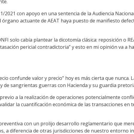
nte.
1/2021 con apoyo en una sentencia de la Audiencia Nacional
l órgano actuante de AEAT haya puesto de manifiesto defect
NFI solo cabía plantear la dicotomía clásica: reposición o RE
tasación pericial contradictoria” y esto en mi opinión va a 
ecio confunde valor y precio” hoy es más cierta que nunca. La
, y de sangrientas guerras con Hacienda y su guardia pretori
evio a la realización de operaciones potencialmente conflict
alidar la cuantificación económica de las transacciones en 
eventiva con un prolijo desarrollo reglamentario que mere
tos, a diferencia de otras jurisdicciones de nuestro entorno i