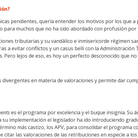
ión?
as pendientes, quería entender los motivos por los que a pes
o para muchos que no ha sido abordado con profusión por la
ciones tributarias y su vandálico e inmisericorde régimen 
s a evitar conflictos y un casus belli con la Administración
es. Pero lejos de eso, es hoy un perfecto desconocido que no 
es divergentes en materia de valoraciones y permite dar cump
ments
es el programa por excelencia y el buque insignia. Su á
a su implementación el legislador ha ido introduciendo gra
término más castizo, los APV, para consolidar el programa 
 citar las valoraciones de las retribuciones en especie a lo