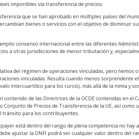
ses imponibles vía transferencia de precios.
sferencia que se han aprobado en múltiples países del mund
ntercambian bienes o servicios con el objetivo de disminuir s
plio consenso internacional entre las diferentes Administr
ios a otras jurisdicciones de menor tributación y, especialme
lativa del régimen de operaciones vinculadas, pero hemos o
peraciones vinculadas. Resulta cuando menos sorprendente el
o intercuartílico para los cursis), más allá de la nimia y sos
l contenido de las Directrices de la OCDE contenidas en el Ca
 Conjunto de Precios de Transferencia de la UE, así como u
l tránsito para los contribuyentes.
taxpayer está dentro del rango de plena competencia no hay a
debe ajustar la ONFI podrá ser cualquier valor dentro del ra