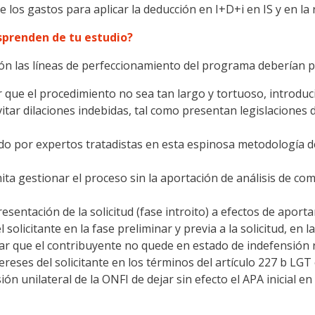
 de los gastos para aplicar la deducción en I+D+i en IS y en l
sprenden de tu estudio?
ón las líneas de perfeccionamiento del programa deberían p
r que el procedimiento no sea tan largo y tortuoso, introdu
itar dilaciones indebidas, tal como presentan legislaciones
 por expertos tratadistas en esta espinosa metodología de 
a gestionar el proceso sin la aportación de análisis de co
resentación de la solicitud (fase introito) a efectos de aporta
solicitante en la fase preliminar y previa a la solicitud, en 
ar que el contribuyente no quede en estado de indefensión r
ereses del solicitante en los términos del artículo 227 b LGT 
ón unilateral de la ONFI de dejar sin efecto el APA inicial en 