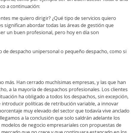
co a continuación:
tes me quiero dirigir? ¿Qué tipo de servicios quiero
es significan abordar todas las áreas de gestión que
ser un buen profesional, pero hoy en día son
lo de despacho unipersonal o pequeño despacho, como si
ucho más. Han cerrado muchísimas empresas, y las que han
ho, a la mayoría de despachos profesionales. Los clientes
ituación ha obligado a todos los despachos, sin excepción,
introducir políticas de retribución variable, a innovar
orcentaje muy elevado del sector que todavía vive anclado
llegamos a la conclusión que solo saldrán adelante los
a modelos de negocio empresariales con propuestas de
un mercado que no crece y que continuara estancado en los