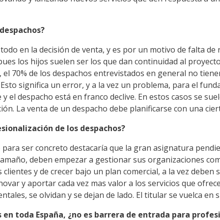
e despachos?
todo en la decisión de venta, y es por un motivo de falta de
s los hijos suelen ser los que dan continuidad al proyecto i
 el 70% de los despachos entrevistados en general no tienen
. Esto significa un error, y a la vez un problema, para el f
e y el despacho está en franco declive. En estos casos se su
ión. La venta de un despacho debe planificarse con una ciert
esionalización de los despachos?
 para ser concreto destacaría que la gran asignatura pendie
tamaño, deben empezar a gestionar sus organizaciones como 
 clientes y de crecer bajo un plan comercial, a la vez deben 
novar y aportar cada vez mas valor a los servicios que ofrec
ales, se olvidan y se dejan de lado. El titular se vuelca en s
 en toda España, ¿no es barrera de entrada para profesi