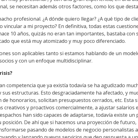
nal, se necesitan además otros factores, como los que desta
ho profesional. ¿A dónde quiero llegar? ¿A qué tipo de clien
 vincular a mi proyecto? En definitiva, todas estas cuestion
hace 10 años, quizás no eran tan importantes, bastaba con 
cado que está muy atomizado y muy poco diferenciado.
ones son aplicables tanto si estamos hablando de un mode
cios y con un enfoque multidisciplinar.
isis?
a gran competencia que ya existía todavía se ha agudizado m
y sus estructuras. Esto desgraciadamente ha afectado, y muc
 de honorarios, solicitan presupuestos cerrados, etc. Esta s
s creativos y proactivos comercialmente, a ajustar salarios e 
espachos han sido capaces de adaptarse, todavía existe un p
 posición. De ahí que si hacemos una proyección de futuro, 
ansformarse pasando de modelos de negocio personalistas 
 innovando y lanzando nuevos servicios que den respuesta a 