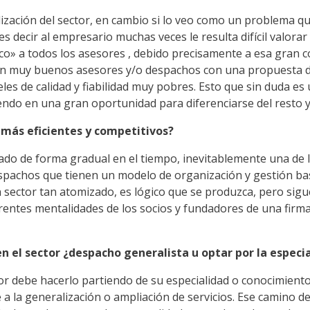
ación del sector, en cambio si lo veo como un problema que a
s decir al empresario muchas veces le resulta difícil valorar
o» a todos los asesores , debido precisamente a esa gran c
en muy buenos asesores y/o despachos con una propuesta de s
les de calidad y fiabilidad muy pobres. Esto que sin duda e
rtiendo en una gran oportunidad para diferenciarse del resto
 más eficientes y competitivos?
o de forma gradual en el tiempo, inevitablemente una de l
despachos que tienen un modelo de organización y gestión b
ector tan atomizado, es lógico que se produzca, pero sigue 
iferentes mentalidades de los socios y fundadores de una fir
 el sector ¿despacho generalista u optar por la especia
r debe hacerlo partiendo de su especialidad o conocimiento,
 a la generalización o ampliación de servicios. Ese camino d