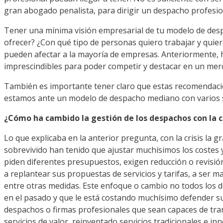
gran abogado penalista, para dirigir un despacho profesio
Tener una mínima visión empresarial de tu modelo de despac
ofrecer? ¿Con qué tipo de personas quiero trabajar y quiero
pueden afectar a la mayoría de empresas. Anteriormente, 
imprescindibles para poder competir y destacar en un mer
También es importante tener claro que estas recomendaci
estamos ante un modelo de despacho mediano con varios so
¿Cómo ha cambido la gestión de los despachos con la cr
Lo que explicaba en la anterior pregunta, con la crisis l
sobrevivido han tenido que ajustar muchísimos los costes 
piden diferentes presupuestos, exigen reducción o revisión
a replantear sus propuestas de servicios y tarifas, a ser ma
entre otras medidas. Este enfoque o cambio no todos los d
en el pasado y que le está costando muchísimo defender su
despachos o firmas profesionales que sean capaces de tr
servicios de valor, reinventado servicios tradicionales e