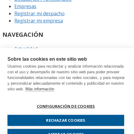
Empresas
Registrar mi despacho
Registrar mi empresa
NAVEGACIÓN
Actualidad
Podcast
Sobre las cookies en este sitio web
Entrevistas
Usamos cookies para recolectar y analizar información relacionada
Eventos
con el uso y desempeño de nuestro sitio web para poder proveer
funcionalidades relacionadas con las redes sociales, y para mejorar
ENLACES
y personalizar adecuadamente el contenido y publicidad en nuestro
sitio web.
Más información
Contacto
Política de privacidad
CONFIGURACIÓN DE COOKIES
Política de cookies
Sitemap
RECHAZAR COOKIES
Prodespachos.com © 2026 Todos los derechos