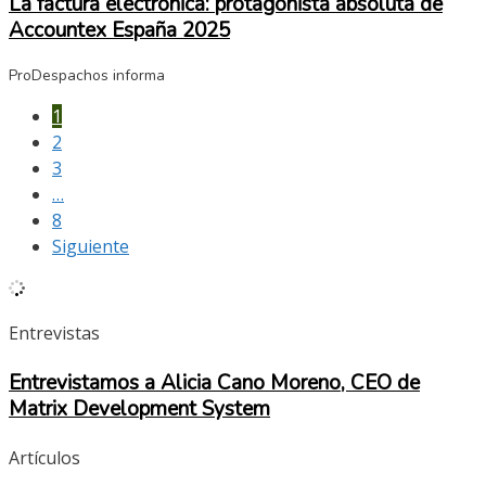
La factura electrónica: protagonista absoluta de
Accountex España 2025
ProDespachos informa
1
2
3
…
8
Siguiente
Entrevistas
Entrevistamos a Alicia Cano Moreno, CEO de
Matrix Development System
Artículos