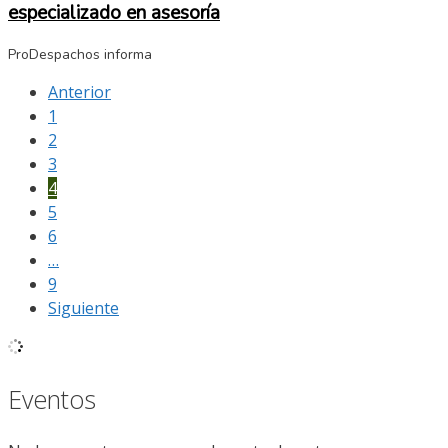
especializado en asesoría
ProDespachos informa
Anterior
1
2
3
4
5
6
…
9
Siguiente
Eventos