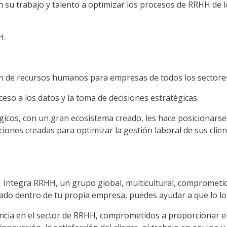
su trabajo y talento a optimizar los procesos de RRHH de lo
H.
ón de recursos humanos para empresas de todos los sectore
cceso a los datos y la toma de decisiones estratégicas.
gicos, con un gran ecosistema creado, les hace posicionars
iones creadas para op­timizar la gestión laboral de sus cli
tegra RRHH, un grupo global, multicultural, compro­metido y
grado dentro de tu propia empresa, puedes ayudar a que lo l
ncia en el sector de RRHH, comprometidos a proporcio­nar el m