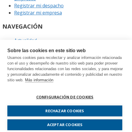
Registrar mi despacho
Registrar mi empresa
NAVEGACIÓN
Actualidad
Podcast
Sobre las cookies en este sitio web
Entrevistas
Usamos cookies para recolectar y analizar información relacionada
Eventos
con el uso y desempeño de nuestro sitio web para poder proveer
funcionalidades relacionadas con las redes sociales, y para mejorar
ENLACES
y personalizar adecuadamente el contenido y publicidad en nuestro
sitio web.
Más información
Contacto
Política de privacidad
CONFIGURACIÓN DE COOKIES
Política de cookies
Sitemap
RECHAZAR COOKIES
Prodespachos.com © 2026 Todos los derechos
ACEPTAR COOKIES
reservados