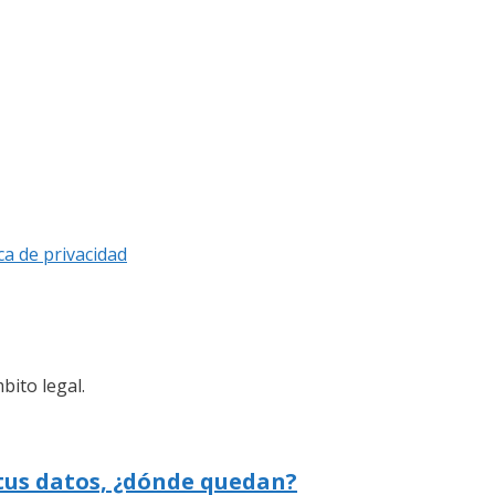
ica de privacidad
bito legal.
 tus datos, ¿dónde quedan?