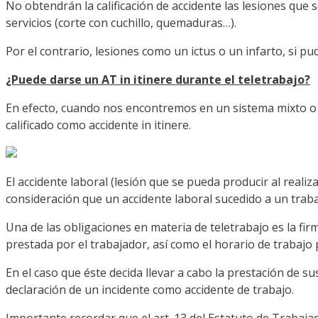
No obtendrán la calificación de accidente las lesiones que 
servicios (corte con cuchillo, quemaduras…).
Por el contrario, lesiones como un ictus o un infarto, si p
¿Puede darse un AT in itinere durante el teletrabajo?
En efecto, cuando nos encontremos en un sistema mixto o ha
calificado como accidente in itinere.
El accidente laboral (lesión que se pueda producir al reali
consideración que un accidente laboral sucedido a un traba
Una de las obligaciones en materia de teletrabajo es la firm
prestada por el trabajador, así como el horario de trabajo 
En el caso que éste decida llevar a cabo la prestación de su
declaración de un incidente como accidente de trabajo.
Importante recordar que el art. 13 del Estatuto de Trabaja