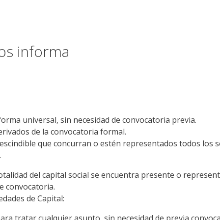
os informa
forma universal, sin necesidad de convocatoria previa.
derivados de la convocatoria formal.
rescindible que concurran o estén representados todos los s
.
otalidad del capital social se encuentra presente o represen
de convocatoria.
edades de Capital:
ara tratar cualquier asunto, sin necesidad de previa convoca