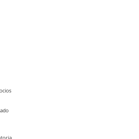
ocios
tado
toria,