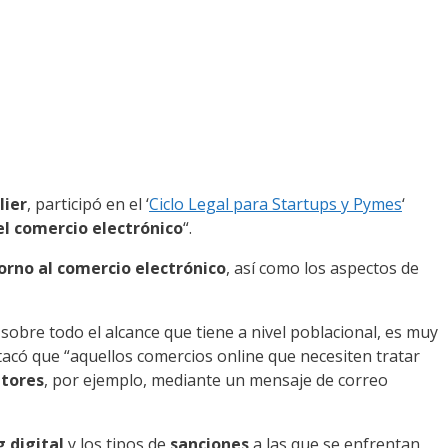
lier
, participó en el ‘
Ciclo Legal para Startups y Pymes
‘
l comercio electrónico
“.
orno al comercio electrónico
, así como los aspectos de
obre todo el alcance que tiene a nivel poblacional, es muy
tacó que “aquellos comercios online que necesiten tratar
utores
, por ejemplo, mediante un mensaje de correo
 digital
y los tipos de
sanciones
a las que se enfrentan