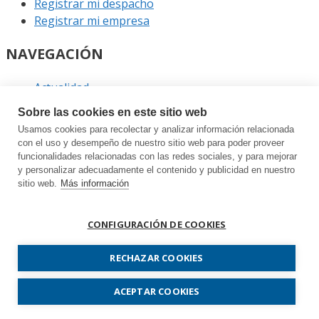
Registrar mi despacho
Registrar mi empresa
NAVEGACIÓN
Actualidad
Podcast
Sobre las cookies en este sitio web
Entrevistas
Usamos cookies para recolectar y analizar información relacionada
Eventos
con el uso y desempeño de nuestro sitio web para poder proveer
funcionalidades relacionadas con las redes sociales, y para mejorar
ENLACES
y personalizar adecuadamente el contenido y publicidad en nuestro
sitio web.
Más información
Contacto
Política de privacidad
CONFIGURACIÓN DE COOKIES
Política de cookies
Sitemap
RECHAZAR COOKIES
Prodespachos.com © 2026 Todos los derechos
ACEPTAR COOKIES
reservados