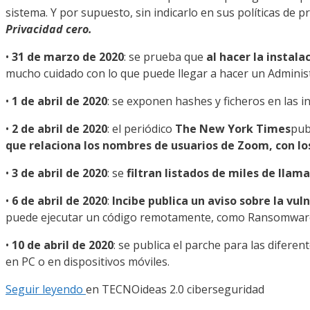
sistema. Y por supuesto, sin indicarlo en sus políticas de 
Privacidad cero.
•
31 de marzo de 2020
: se prueba que
al hacer la instal
mucho cuidado con lo que puede llegar a hacer un Administ
•
1 de abril de 2020
: se exponen hashes y ficheros en las 
•
2 de abril de 2020
: el periódico
The New York Times
pub
que relaciona los nombres de usuarios de Zoom, con lo
•
3 de abril de 2020
: se
filtran listados de miles de llam
•
6 de abril de 2020
:
Incibe publica un aviso sobre la vu
puede ejecutar un código remotamente, como Ransomware o
•
10 de abril de 2020
: se publica el parche para las difere
en PC o en dispositivos móviles.
Seguir leyendo
en TECNOideas 2.0 ciberseguridad