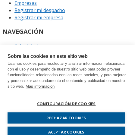
Empresas
Registrar mi despacho
Registrar mi empresa
NAVEGACIÓN
Actualidad
Podcast
Sobre las cookies en este sitio web
Entrevistas
Usamos cookies para recolectar y analizar información relacionada
Eventos
con el uso y desempeño de nuestro sitio web para poder proveer
funcionalidades relacionadas con las redes sociales, y para mejorar
ENLACES
y personalizar adecuadamente el contenido y publicidad en nuestro
sitio web.
Más información
Contacto
Política de privacidad
CONFIGURACIÓN DE COOKIES
Política de cookies
Sitemap
RECHAZAR COOKIES
Prodespachos.com © 2026 Todos los derechos
ACEPTAR COOKIES