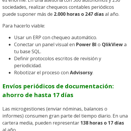
es enorme. En una asesoría con 300 autónomos y 250
sociedades, realizar chequeos contables periódicos
puede suponer más de
2.000 horas o 247 días
al año.
Para hacerlo viable:
Usar un ERP con chequeo automático.
Conectar un panel visual en
Power BI
o
QlikView
a
tu base SQL.
Definir protocolos escritos de revisión y
periodicidad.
Robotizar el proceso con
Advisorsy
.
Envíos periódicos de documentación:
ahorro de hasta 17 días
Las microgestiones (enviar nóminas, balances o
informes) consumen gran parte del tiempo diario. En una
cartera media, pueden representar
138 horas o 17 días
al año.